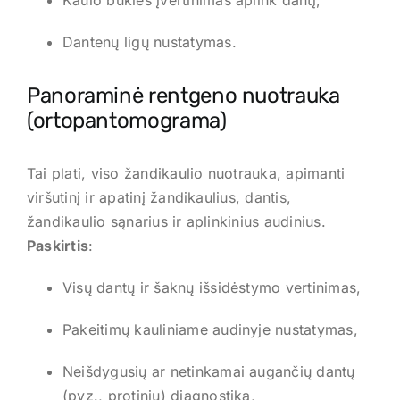
Kaulo būklės įvertinimas aplink dantį,
Dantenų ligų nustatymas.
Panoraminė rentgeno nuotrauka
(ortopantomograma)
Tai plati, viso žandikaulio nuotrauka, apimanti
viršutinį ir apatinį žandikaulius, dantis,
žandikaulio sąnarius ir aplinkinius audinius.
Paskirtis
:
Visų dantų ir šaknų išsidėstymo vertinimas,
Pakeitimų kauliniame audinyje nustatymas,
Neišdygusių ar netinkamai augančių dantų
(pvz., protinių) diagnostika,