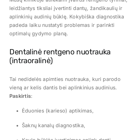
Kontaktai
leidžiantys tiksliai įvertinti dantų, žandikaulių ir
REGISTRUOTIS
aplinkinių audinių būklę. Kokybiška diagnostika
padeda laiku nustatyti problemas ir parinkti
optimalų gydymo planą.
Dentalinė rentgeno nuotrauka
(intraoralinė)
Tai nedidelės apimties nuotrauka, kuri parodo
vieną ar kelis dantis bei aplinkinius audinius.
Paskirtis
:
Ėduonies (karieso) aptikimas,
Šaknų kanalų diagnostika,