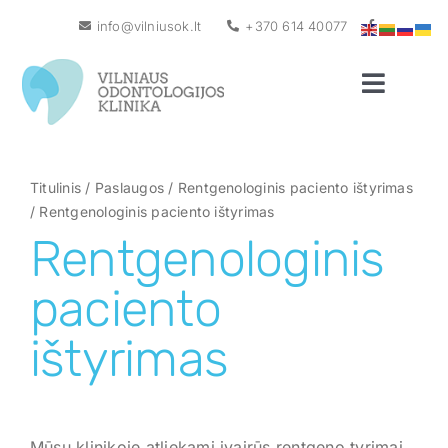
Skip
info@vilniusok.lt
+370 614 40077
to
content
Toggle
Naviga
Pagrindinis
Apie mus
Titulinis
/
Paslaugos
/
Rentgenologinis paciento ištyrimas
/
Rentgenologinis paciento ištyrimas
Naujienos
Rentgenologinis
Gydytojai
paciento
Paslaugos
ištyrimas
Kainos
Garantija
Mūsų klinikoje atliekami įvairūs rentgeno tyrimai,