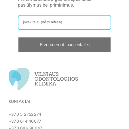
pasiūlymus bei priminimus.
Prenumeruoti naujienlaiškį
KONTAKTAI
+370 5 2752274
+370 614 40077
+370 686 90047