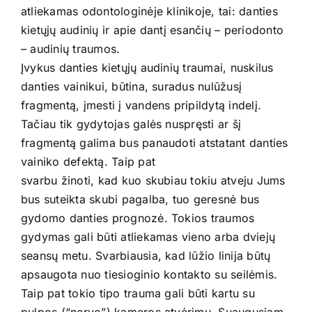
Kontaktai
atliekamas odontologinėje klinikoje, tai: danties
kietųjų audinių ir apie dantį esančių – periodonto
REGISTRUOTIS
– audinių traumos.
Įvykus danties kietųjų audinių traumai, nuskilus
danties vainikui, būtina, suradus nulūžusį
fragmentą, įmesti į vandens pripildytą indelį.
Tačiau tik gydytojas galės nuspręsti ar šį
fragmentą galima bus panaudoti atstatant danties
vainiko defektą. Taip pat
svarbu žinoti, kad kuo skubiau tokiu atveju Jums
bus suteikta skubi pagalba, tuo geresnė bus
gydomo danties prognozė. Tokios traumos
gydymas gali būti atliekamas vieno arba dviejų
seansų metu. Svarbiausia, kad lūžio linija būtų
apsaugota nuo tiesioginio kontakto su seilėmis.
Taip pat tokio tipo trauma gali būti kartu su
pulpos (“nervo”) kameros atvėrimu. Suaugusiam