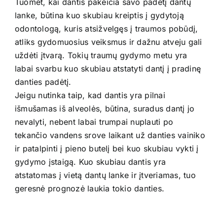
Tuomet, kai dantis pakeičia savo padėtį dantų
lanke, būtina kuo skubiau kreiptis į gydytoją
odontologą, kuris atsižvelgęs į traumos pobūdį,
atliks gydomuosius veiksmus ir dažnu atveju gali
uždėti įtvarą. Tokių traumų gydymo metu yra
labai svarbu kuo skubiau atstatyti dantį į pradinę
danties padėtį.
Jeigu nutinka taip, kad dantis yra pilnai
išmušamas iš alveolės, būtina, suradus dantį jo
nevalyti, nebent labai trumpai nuplauti po
tekančio vandens srove laikant už danties vainiko
ir patalpinti į pieno butelį bei kuo skubiau vykti į
gydymo įstaigą. Kuo skubiau dantis yra
atstatomas į vietą dantų lanke ir įtveriamas, tuo
geresnė prognozė laukia tokio danties.