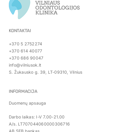
KONTAKTAI
+370 5 2752274
+370 614 40077
+370 686 90047
info@vilniusok.lt
S. Žukausko g. 39, LT-09310, Vilnius
INFORMACIJA
Duomenų apsauga
Darbo laikas: I-V 7.00-21.00
A/s. LT707044060000306716
AB SEB bankas