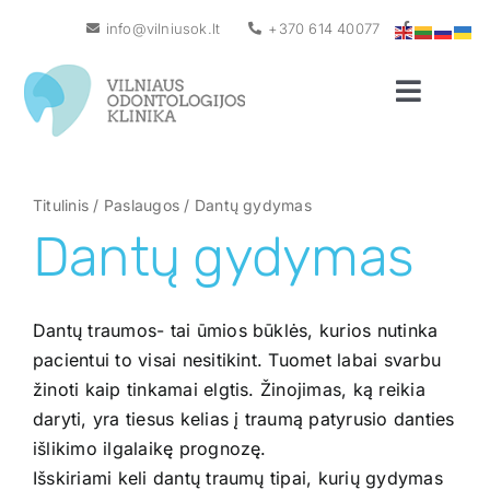
Skip
info@vilniusok.lt
+370 614 40077
to
content
Toggle
Naviga
Pagrindinis
Apie mus
Titulinis
/
Paslaugos
/
Dantų gydymas
Dantų gydymas
Naujienos
Gydytojai
Dantų traumos- tai ūmios būklės, kurios nutinka
Paslaugos
pacientui to visai nesitikint. Tuomet labai svarbu
žinoti kaip tinkamai elgtis. Žinojimas, ką reikia
Kainos
daryti, yra tiesus kelias į traumą patyrusio danties
Garantija
išlikimo ilgalaikę prognozę.
Išskiriami keli dantų traumų tipai, kurių gydymas