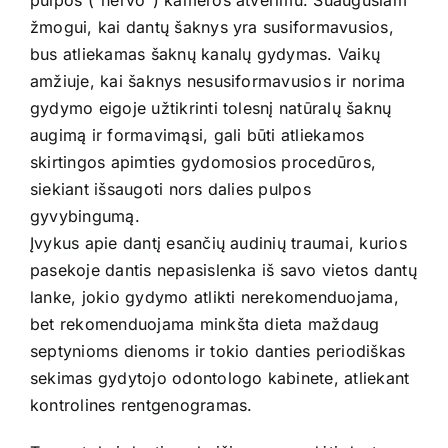
žmogui, kai dantų šaknys yra susiformavusios,
bus atliekamas šaknų kanalų gydymas. Vaikų
amžiuje, kai šaknys nesusiformavusios ir norima
gydymo eigoje užtikrinti tolesnį natūralų šaknų
augimą ir formavimąsi, gali būti atliekamos
skirtingos apimties gydomosios procedūros,
siekiant išsaugoti nors dalies pulpos
gyvybingumą.
Įvykus apie dantį esančių audinių traumai, kurios
pasekoje dantis nepasislenka iš savo vietos dantų
lanke, jokio gydymo atlikti nerekomenduojama,
bet rekomenduojama minkšta dieta maždaug
septynioms dienoms ir tokio danties periodiškas
sekimas gydytojo odontologo kabinete, atliekant
kontrolines rentgenogramas.