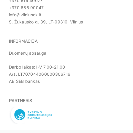
+370 614 40077
+370 686 90047
info@vilniusok.lt
S. Žukausko g. 39, LT-09310, Vilnius
INFORMACIJA
Duomenų apsauga
Darbo laikas: I-V 7.00-21.00
A/s. LT707044060000306716
AB SEB bankas
PARTNERIS