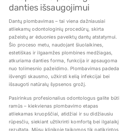
Kontaktai
danties išsaugojimui
REGISTRUOTIS
Dantų plombavimas – tai viena dažniausiai
atliekamų odontologinių procedūrų, skirta
pažeistų ar ėduonies paveiktų dantų atstatymui.
Šio proceso metu, naudojant šiuolaikines,
estetiškas ir ilgaamžes plombines medžiagas,
atkuriama danties forma, funkcija ir apsaugoma
nuo tolimesnio pažeidimo. Plombavimas padeda
išvengti skausmo, užkirsti kelią infekcijai bei
išsaugoti natūralų šypsenos grožį.
Pasirinkus profesionalius odontologus galite būti
ramūs – kiekvienas plombavimo etapas
atliekamas kruopščiai, atidžiai ir su didžiausiu
rūpesčiu, siekiant užtikrinti komfortą bei ilgalaikį
rezultatą. Mūsų klinikoje taikomos tik patikrintos