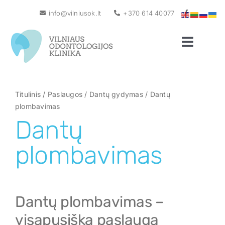
Skip
info@vilniusok.lt
+370 614 40077
to
content
Toggle
Naviga
Pagrindinis
Apie mus
Titulinis
/
Paslaugos
/
Dantų gydymas
/
Dantų
plombavimas
Naujienos
Dantų
Gydytojai
plombavimas
Paslaugos
Kainos
Dantų plombavimas –
Garantija
visapusiška paslauga