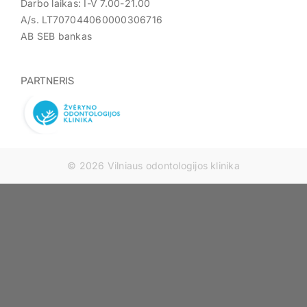
Darbo laikas: I-V 7.00-21.00
A/s. LT707044060000306716
AB SEB bankas
PARTNERIS
© 2026 Vilniaus odontologijos klinika