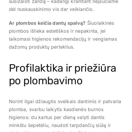
susižaloti žandą – kadangi kramtant nejaučiame
dėl nuskauskinimo vis dar veikiančio.
Ar plombos keičia dantų spalvą?
Šiuolaikinės
plombos išlieka estetiškos ir nepakinta, jei
laikomasi higienos rekomendacijų ir vengiamas
dažomų produktų perteklius.
Profilaktika ir priežiūra
po plombavimo
Norint ilgai džiaugtis sveikais dantimis ir patvaria
plomba, svarbu laikytis kasdienės burnos
higienos: du kartus per dieną valyti dantis
minkštu šepetėliu, naudoti tarpdančių siūlą ir