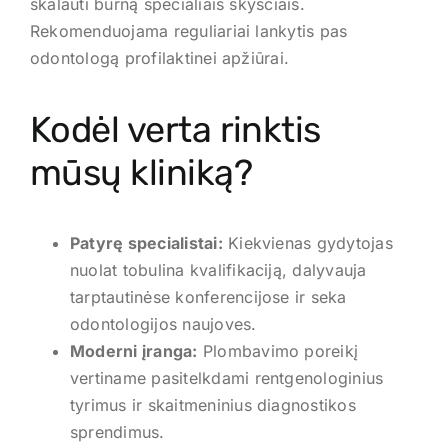
skalauti burną specialiais skysčiais.
Rekomenduojama reguliariai lankytis pas
odontologą profilaktinei apžiūrai.
Kodėl verta rinktis
mūsų kliniką?
Patyrę specialistai:
Kiekvienas gydytojas
nuolat tobulina kvalifikaciją, dalyvauja
tarptautinėse konferencijose ir seka
odontologijos naujoves.
Moderni įranga:
Plombavimo poreikį
vertiname pasitelkdami rentgenologinius
tyrimus ir skaitmeninius diagnostikos
sprendimus.