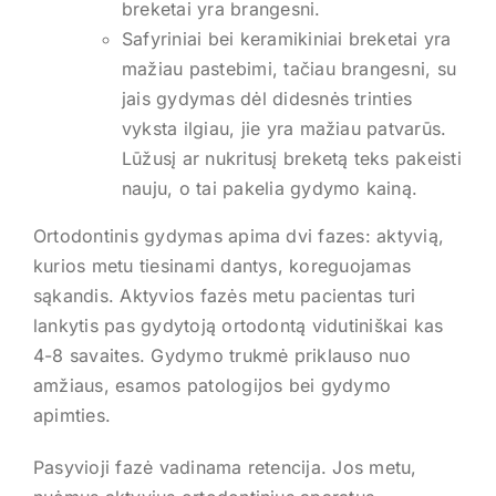
breketai yra brangesni.
Safyriniai bei keramikiniai breketai yra
mažiau pastebimi, tačiau brangesni, su
jais gydymas dėl didesnės trinties
vyksta ilgiau, jie yra mažiau patvarūs.
Lūžusį ar nukritusį breketą teks pakeisti
nauju, o tai pakelia gydymo kainą.
Ortodontinis gydymas apima dvi fazes: aktyvią,
kurios metu tiesinami dantys, koreguojamas
sąkandis. Aktyvios fazės metu pacientas turi
lankytis pas gydytoją ortodontą vidutiniškai kas
4-8 savaites. Gydymo trukmė priklauso nuo
amžiaus, esamos patologijos bei gydymo
apimties.
Pasyvioji fazė vadinama retencija. Jos metu,