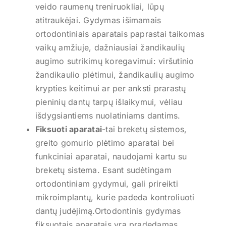
veido raumenų treniruokliai, lūpų
atitraukėjai. Gydymas išimamais
ortodontiniais aparatais paprastai taikomas
vaikų amžiuje, dažniausiai žandikaulių
augimo sutrikimų koregavimui: viršutinio
žandikaulio plėtimui, žandikaulių augimo
krypties keitimui ar per anksti prarastų
pieninių dantų tarpų išlaikymui, vėliau
išdygsiantiems nuolatiniams dantims.
Fiksuoti aparatai
-tai breketų sistemos,
greito gomurio plėtimo aparatai bei
funkciniai aparatai, naudojami kartu su
breketų sistema. Esant sudėtingam
ortodontiniam gydymui, gali prireikti
mikroimplantų, kurie padeda kontroliuoti
dantų judėjimą.Ortodontinis gydymas
fiksuotais aparatais yra pradedamas