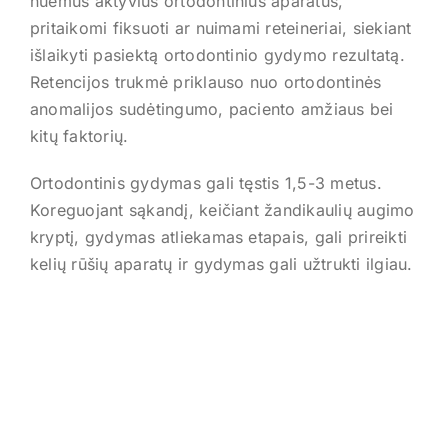
nuėmus aktyvius ortodontinius aparatus,
pritaikomi fiksuoti ar nuimami reteineriai, siekiant
išlaikyti pasiektą ortodontinio gydymo rezultatą.
Retencijos trukmė priklauso nuo ortodontinės
anomalijos sudėtingumo, paciento amžiaus bei
kitų faktorių.
Ortodontinis gydymas gali tęstis 1,5-3 metus.
Koreguojant sąkandį, keičiant žandikaulių augimo
kryptį, gydymas atliekamas etapais, gali prireikti
kelių rūšių aparatų ir gydymas gali užtrukti ilgiau.