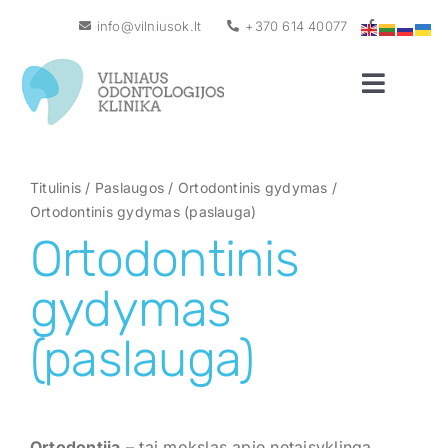
Skip
info@vilniusok.lt
+370 614 40077
to
content
Toggle
Naviga
Pagrindinis
Apie mus
Titulinis
/
Paslaugos
/
Ortodontinis gydymas
/
Ortodontinis gydymas (paslauga)
Naujienos
Ortodontinis
Gydytojai
gydymas
Paslaugos
(paslauga)
Kainos
Garantija
Ortodontija
– tai mokslas apie netaisyklingą