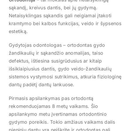
Kontaktai
sąkandį, kreivus dantis, bei jų gydymą.
REGISTRUOTIS
Netaisyklingas sąkandis gali neigiamai įtakoti
kramtymo bei kalbos funkcijas, veido ir šypsenos
estetiką.
Gydytojas odontologas – ortodontas gydo
žandikaulių ir sąkandžio anomalijas, taiso
defektus, ištiesina susigrūdusius ar kitaip
išsiklaipiusius dantis, gydo veido-žandikaulių
sistemos vystymosi sutrikimus, atkuria fiziologinę
dantų padėtį dantų lankuose.
Pirmasis apsilankymas pas ortodontą
rekomenduojamas 8 metų vaikams. Šio
apsilankymo metu įvertinamas ortodontinio
gydymo poreikis. Tokio amžiaus vaikams dalis
pieninių dantų yra neiškritę ir ortodontas gali