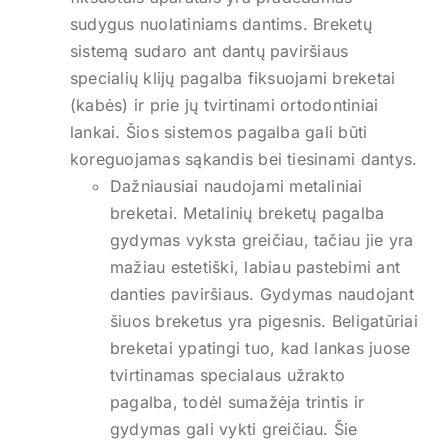
sudygus nuolatiniams dantims. Breketų
sistemą sudaro ant dantų paviršiaus
specialių klijų pagalba fiksuojami breketai
(kabės) ir prie jų tvirtinami ortodontiniai
lankai. Šios sistemos pagalba gali būti
koreguojamas sąkandis bei tiesinami dantys.
Dažniausiai naudojami metaliniai
breketai. Metalinių breketų pagalba
gydymas vyksta greičiau, tačiau jie yra
mažiau estetiški, labiau pastebimi ant
danties paviršiaus. Gydymas naudojant
šiuos breketus yra pigesnis. Beligatūriai
breketai ypatingi tuo, kad lankas juose
tvirtinamas specialaus užrakto
pagalba, todėl sumažėja trintis ir
gydymas gali vykti greičiau. Šie