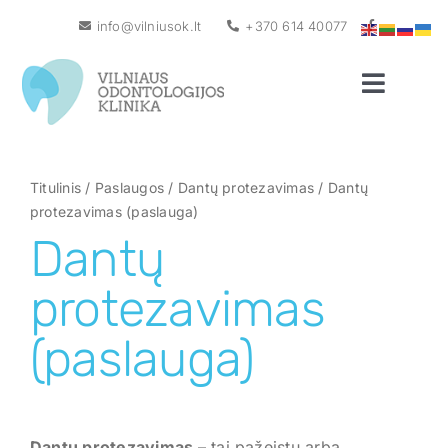
Skip
info@vilniusok.lt
+370 614 40077
to
content
Toggle
Naviga
Pagrindinis
Apie mus
Titulinis
/
Paslaugos
/
Dantų protezavimas
/
Dantų
protezavimas (paslauga)
Naujienos
Dantų
Gydytojai
protezavimas
Paslaugos
(paslauga)
Kainos
Garantija
Dantų protezavimas
– tai pažeistų arba