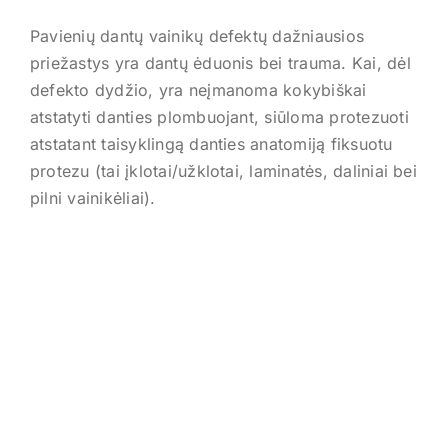
Pavienių dantų vainikų defektų dažniausios
priežastys yra dantų ėduonis bei trauma. Kai, dėl
defekto dydžio, yra neįmanoma kokybiškai
atstatyti danties plombuojant, siūloma protezuoti
atstatant taisyklingą danties anatomiją fiksuotu
protezu (tai įklotai/užklotai, laminatės, daliniai bei
pilni vainikėliai).