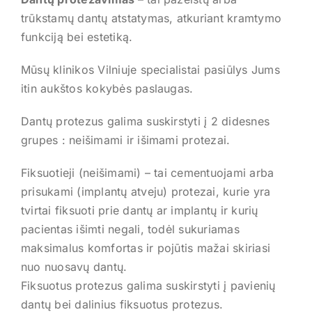
Kontaktai
trūkstamų dantų atstatymas, atkuriant kramtymo
REGISTRUOTIS
funkciją bei estetiką.
Mūsų klinikos Vilniuje specialistai pasiūlys Jums
itin aukštos kokybės paslaugas.
Dantų protezus galima suskirstyti į 2 didesnes
grupes : neišimami ir išimami protezai.
Fiksuotieji (neišimami) – tai cementuojami arba
prisukami (implantų atveju) protezai, kurie yra
tvirtai fiksuoti prie dantų ar implantų ir kurių
pacientas išimti negali, todėl sukuriamas
maksimalus komfortas ir pojūtis mažai skiriasi
nuo nuosavų dantų.
Fiksuotus protezus galima suskirstyti į pavienių
dantų bei dalinius fiksuotus protezus.